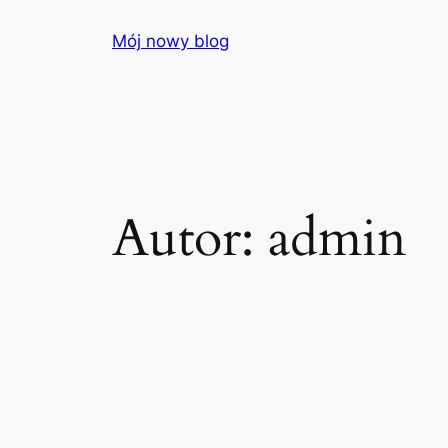
Przejdź
Mój nowy blog
do
treści
Autor:
admin