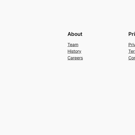
About
Pr
Team
Pri
History
Ter
Careers
Con